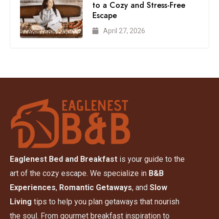
to a Cozy and Stress-Free
Escape
April 27, 2026
Eaglenest Bed and Breakfast
is your guide to the
art of the cozy escape. We specialize in
B&B
Experiences
,
Romantic Getaways
, and
Slow
Living
tips to help you plan getaways that nourish
the soul. From gourmet breakfast inspiration to