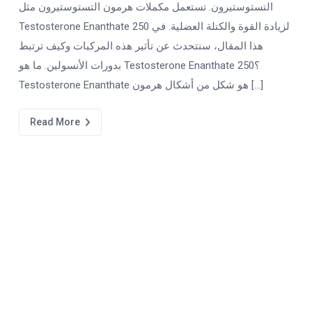
التستوستيرون. تستعمل مكملات هرمون التستوستيرون مثل
Testosterone Enanthate 250 لزيادة القوة والكتلة العضلية. في
هذا المقال، سنتحدث عن تأثير هذه المركبات وكيف ترتبط
بدورات الأنسولين. ما هو Testosterone Enanthate 250؟
Testosterone Enanthate هو شكل من أشكال هرمون […]
Read More